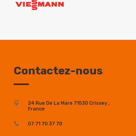
Contactez-nous

24 Rue De La Mare 71530 Crissey ,
France

07 71 70 37 70